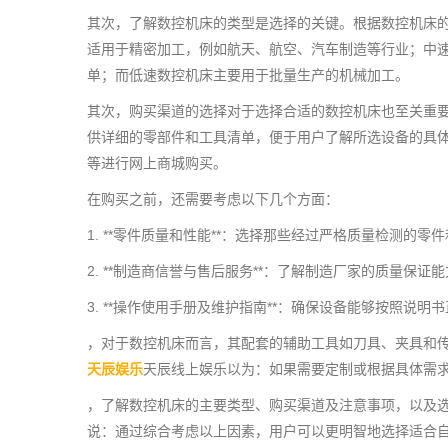
其次，了解数控机床的类型是选择的关键。根据数控机床
适用于精密加工，例如航天、航空、汽车制造等行业；中
单；而低速数控机床主要用于批量生产的机械加工。
其次，购买渠道的选择对于选择合适的数控机床也至关重
供详细的零部件和工具清单，便于用户了解所选设备的具
等进行网上商城购买。
在购买之前，还需要考虑以下几个方面：
1. **零件质量和性能**：选择那些经过严格质量检测的零
2. **制造商信誉与售后服务**：了解制造厂家的质量保证
3. **操作使用手册及维护指南**：确保设备能够按照说
，对于数控机床而言，其配套的辅助工具如刀具、夹具和
天辰娱乐
天辰线上娱乐以为：如果需要定制或根据具体需
，了解数控机床的主要类型、购买渠道及注意事项，以及
说：通过综合考虑以上因素，用户可以更明智地选择适合