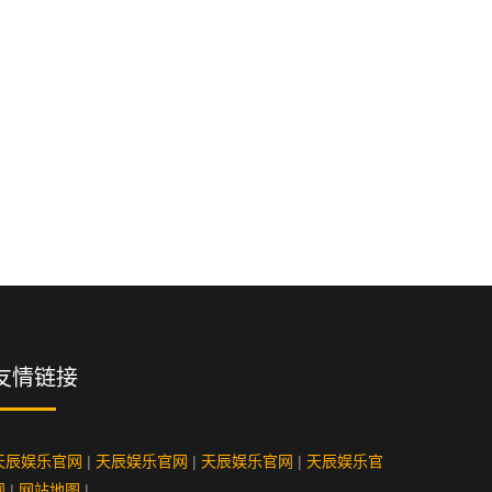
友情链接
天辰娱乐官网
|
天辰娱乐官网
|
天辰娱乐官网
|
天辰娱乐官
网
|
网站地图
|