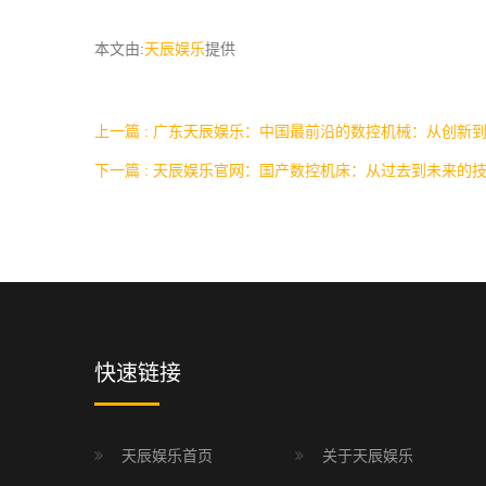
本文由:
天辰娱乐
提供
上一篇 : 广东天辰娱乐：中国最前沿的数控机械：从创新
下一篇 : 天辰娱乐官网：国产数控机床：从过去到未来的
快速链接
天辰娱乐首页
关于天辰娱乐