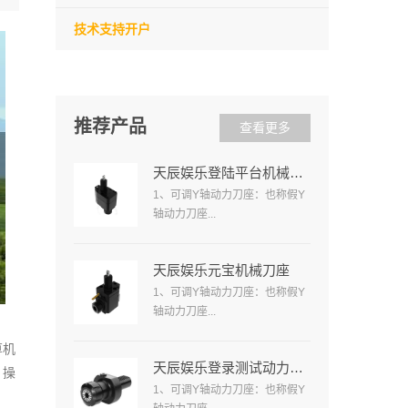
技术支持开户
推荐产品
查看更多
天辰娱乐登陆平台机械刀座
1、可调Y轴动力刀座：也称假Y
轴动力刀座...
天辰娱乐元宝机械刀座
1、可调Y轴动力刀座：也称假Y
轴动力刀座...
算机
天辰娱乐登录测试动力刀座
、操
1、可调Y轴动力刀座：也称假Y