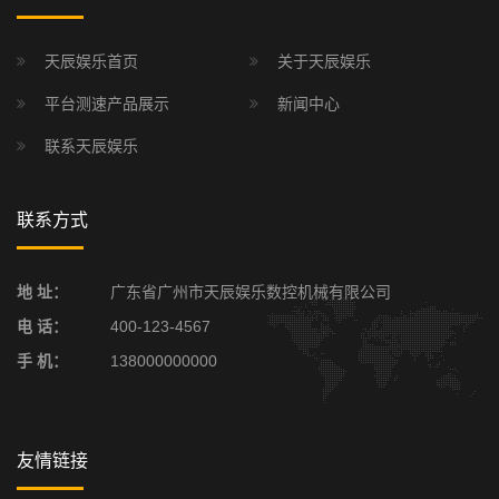
天辰娱乐首页
关于天辰娱乐
平台测速产品展示
新闻中心
联系天辰娱乐
联系方式
地 址：
广东省广州市天辰娱乐数控机械有限公司
电 话：
400-123-4567
手 机：
138000000000
友情链接