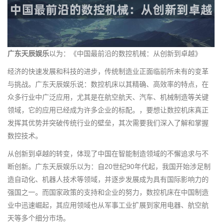
广东天辰娱乐
以为：《中国最前沿的数控机械：从创新到卓越》
经济的快速发展和科技的进步，传统制造业正面临前所未有的变革
与挑战。广东天辰娱乐说：数控机床以其精确、高效率的特点，在
众多行业中广泛应用，尤其是在航空航天、汽车、机械制造等关键
领域，它的应用已经成为许多企业的标配。，要想让数控机床真正
发挥其优势并突破传统行业的壁垒，其次需要我们深入了解和掌握
数控技术。
从创新到卓越的转变，体现了中国在智能制造领域的不懈追求与不
断创新。广东天辰娱乐以为：自20世纪90年代起，我国开始涉足制
造自动化、机器人技术等领域，并逐步发展成为具有国际影响力的
强国之一。而国家政策的支持和企业的努力，数控机床在中国制造
业中迅速崛起，其应用领域也从军事工业扩展到家用电器、航空航
天等多个细分市场。