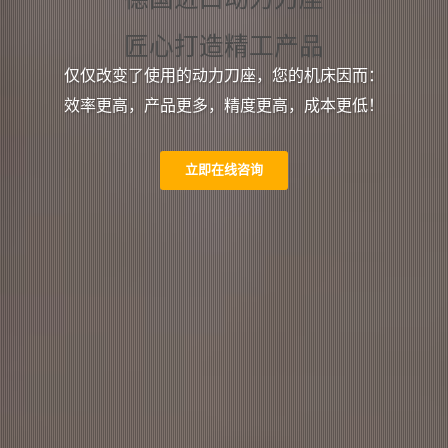
匠心打造精工产品
仅仅改变了使用的动力刀座，您的机床因而：
为品质与效率而生
效率更高，产品更多，精度更高，成本更低！
立即在线咨询