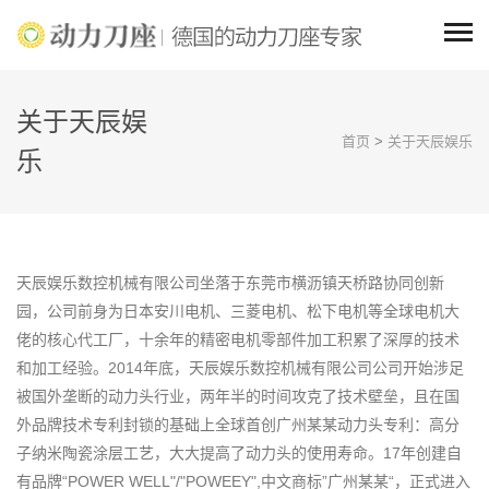
关于天辰娱
首页
>
关于天辰娱乐
乐
天辰娱乐数控机械有限公司坐落于东莞市横沥镇天桥路协同创新
园，公司前身为日本安川电机、三菱电机、松下电机等全球电机大
佬的核心代工厂，十余年的精密电机零部件加工积累了深厚的技术
和加工经验。2014年底，天辰娱乐数控机械有限公司公司开始涉足
被国外垄断的动力头行业，两年半的时间攻克了技术壁垒，且在国
外品牌技术专利封锁的基础上全球首创广州某某动力头专利：高分
子纳米陶瓷涂层工艺，大大提高了动力头的使用寿命。17年创建自
有品牌“POWER WELL"/"POWEEY",中文商标”广州某某“，正式进入