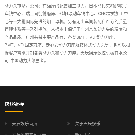
动力头市场。公司拥有雄厚的配套加工能力，日本马扎克8轴5联动
车铣中心、瑞士司徒德磨床、6轴4联动车铣中心、CNC立式加工中
心等一大批国际先进的加工母机。另有无尘车间装配和严苛的质量
管理体系等一系列措施，从根本上保证了广州某某动力头的精度和
产品品质。广州某某主要产品有：各类BMT、VDI动力刀座，
BMT、VDI固定刀座，走心式动力刀座及箱体式动力头等，也可以根
据客户需求订制各类动力头和动力刀座。天辰娱乐数控机械有限公
司-中国动力头领创者。
快速链接
天辰娱乐首页
关于天辰娱乐