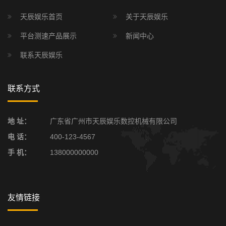
天辰娱乐首页
关于天辰娱乐
平台测速产品展示
新闻中心
联系天辰娱乐
联系方式
地 址：
广东省广州市天辰娱乐数控机械有限公司
电 话：
400-123-4567
手 机：
138000000000
友情链接