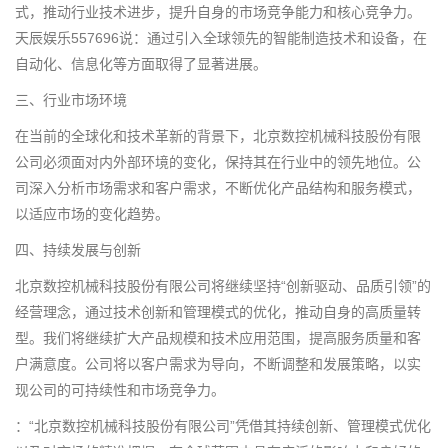
式，推动行业技术进步，提升自身的市场竞争能力和核心竞争力。
天辰娱乐557696说：通过引入全球领先的智能制造技术和设备，在
自动化、信息化等方面取得了显著进展。
三、行业市场环境
在当前的全球化和技术革新的背景下，北京数控机械科技股份有限
公司必须面对内外部环境的变化，保持其在行业中的领先地位。公
司深入分析市场需求和客户需求，不断优化产品结构和服务模式，
以适应市场的变化趋势。
四、持续发展与创新
北京数控机械科技股份有限公司将继续坚持“创新驱动、品质引领”的
经营理念，通过技术创新和管理模式的优化，推动自身的高质量转
型。我们将继续扩大产品规模和技术应用范围，提高服务质量和客
户满意度。公司将以客户需求为导向，不断调整和发展策略，以实
现公司的可持续性和市场竞争力。
：“北京数控机械科技股份有限公司”凭借其持续创新、管理模式优化